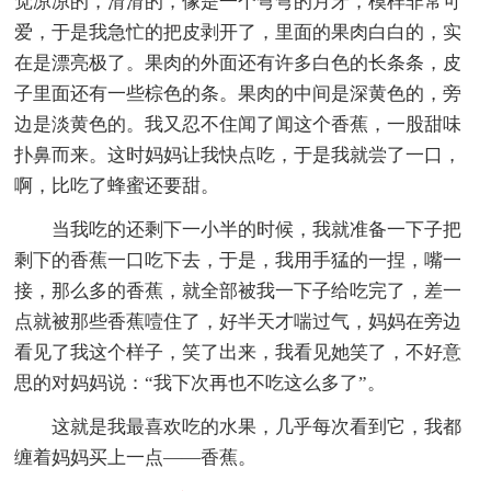
觉凉凉的，滑滑的，像是一个弯弯的月牙，模样非常可
爱，于是我急忙的把皮剥开了，里面的果肉白白的，实
在是漂亮极了。果肉的外面还有许多白色的长条条，皮
子里面还有一些棕色的条。果肉的中间是深黄色的，旁
边是淡黄色的。我又忍不住闻了闻这个香蕉，一股甜味
扑鼻而来。这时妈妈让我快点吃，于是我就尝了一口，
啊，比吃了蜂蜜还要甜。
当我吃的还剩下一小半的时候，我就准备一下子把
剩下的香蕉一口吃下去，于是，我用手猛的一捏，嘴一
接，那么多的香蕉，就全部被我一下子给吃完了，差一
点就被那些香蕉噎住了，好半天才喘过气，妈妈在旁边
看见了我这个样子，笑了出来，我看见她笑了，不好意
思的对妈妈说：“我下次再也不吃这么多了”。
这就是我最喜欢吃的水果，几乎每次看到它，我都
缠着妈妈买上一点——香蕉。