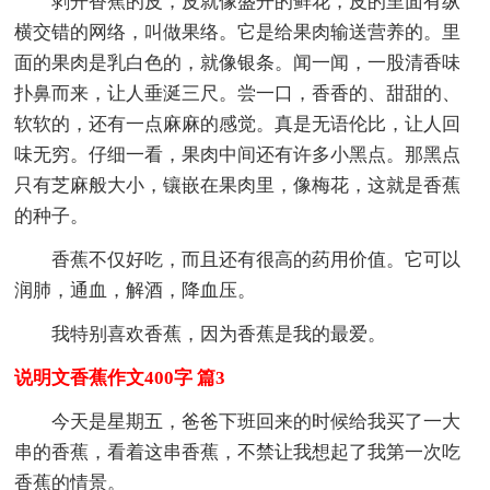
剥开香蕉的皮，皮就像盛开的鲜花，皮的里面有纵
横交错的网络，叫做果络。它是给果肉输送营养的。里
面的果肉是乳白色的，就像银条。闻一闻，一股清香味
扑鼻而来，让人垂涎三尺。尝一口，香香的、甜甜的、
软软的，还有一点麻麻的感觉。真是无语伦比，让人回
味无穷。仔细一看，果肉中间还有许多小黑点。那黑点
只有芝麻般大小，镶嵌在果肉里，像梅花，这就是香蕉
的种子。
香蕉不仅好吃，而且还有很高的药用价值。它可以
润肺，通血，解酒，降血压。
我特别喜欢香蕉，因为香蕉是我的最爱。
说明文香蕉作文400字 篇3
今天是星期五，爸爸下班回来的时候给我买了一大
串的香蕉，看着这串香蕉，不禁让我想起了我第一次吃
香蕉的情景。