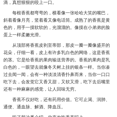
滴，真想狠狠的咬上一口。
每根香蕉都弯弯的，横看像一张哈哈大笑的嘴巴，
斜着看像月亮，竖着看又像电话筒。成熟了的香蕉是黄
色的，用手一摸软软的，光溜溜的。像摸在小弟弟的脸
蛋上一样柔嫩光滑。
从顶部将香蕉皮剥至蒂部，那皮一瓣一瓣像盛开的
花朵，仔细一看，皮上有许多乳白色的网络，这是香蕉
的茎。它是给香蕉的果肉输送营养的。香蕉的果肉是乳
白色的，一眼望去就像冬天树上挂的银条一样。当你凑
过去闻一闻，会有一种淡淡清香扑鼻而来，当你一口口
吃下去，会发觉它又香又甜，又软又滑，吃下去后嘴里
还有一种麻麻的感觉，让人回味无穷。
香蕉不仅好吃，还有药用价值。它可止渴、润肺、
通便、通血脉、解酒、降血压。