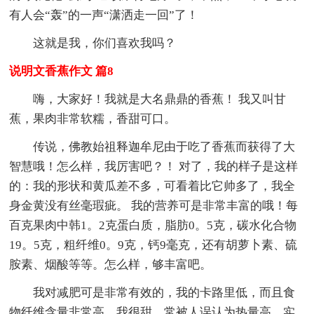
有人会“轰”的一声“潇洒走一回”了！
这就是我，你们喜欢我吗？
说明文香蕉作文 篇8
嗨，大家好！我就是大名鼎鼎的香蕉！ 我又叫甘
蕉，果肉非常软糯，香甜可口。
传说，佛教始祖释迦牟尼由于吃了香蕉而获得了大
智慧哦！怎么样，我厉害吧？！ 对了，我的样子是这样
的：我的形状和黄瓜差不多，可看着比它帅多了，我全
身金黄没有丝毫瑕疵。 我的营养可是非常丰富的哦！每
百克果肉中韩1。2克蛋白质，脂肪0。5克，碳水化合物
19。5克，粗纤维0。9克，钙9毫克，还有胡萝卜素、硫
胺素、烟酸等等。怎么样，够丰富吧。
我对减肥可是非常有效的，我的卡路里低，而且食
物纤维含量非常高。我很甜，常被人误认为热量高，实