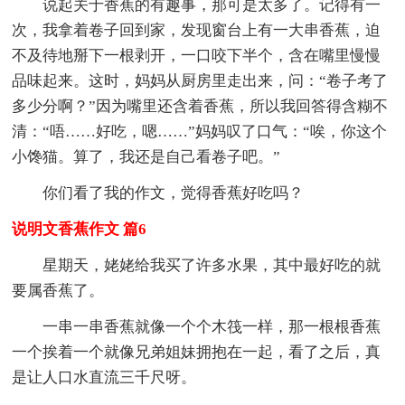
说起关于香蕉的有趣事，那可是太多了。记得有一
次，我拿着卷子回到家，发现窗台上有一大串香蕉，迫
不及待地掰下一根剥开，一口咬下半个，含在嘴里慢慢
品味起来。这时，妈妈从厨房里走出来，问：“卷子考了
多少分啊？”因为嘴里还含着香蕉，所以我回答得含糊不
清：“唔……好吃，嗯……”妈妈叹了口气：“唉，你这个
小馋猫。算了，我还是自己看卷子吧。”
你们看了我的作文，觉得香蕉好吃吗？
说明文香蕉作文 篇6
星期天，姥姥给我买了许多水果，其中最好吃的就
要属香蕉了。
一串一串香蕉就像一个个木筏一样，那一根根香蕉
一个挨着一个就像兄弟姐妹拥抱在一起，看了之后，真
是让人口水直流三千尺呀。