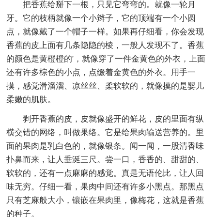
把香蕉给掰下一根，只见它弯弯的。就像一轮月
牙。它的枝柄就像一个小辫子，它的顶端有一个小圆
点，就像戴了一个帽子一样。如果再仔细看，你会发现
香蕉的皮上面有几条隐隐的棱，一般人发现不了。香蕉
的颜色是黄橙橙的'，就像穿了一件金黄色的外衣，上面
还有许多棕色的小点，点缀着金黄色的外衣。用手一
摸，感觉滑溜溜、凉丝丝、柔软软的，就像摸的是婴儿
柔嫩的肌肤。
剥开香蕉的皮，皮就像盛开的鲜花，皮的里面有纵
横交错的网络，叫做果络。它是给果肉输送营养的。里
面的果肉是乳白色的，就像银条。闻一闻，一股清香味
扑鼻而来，让人垂涎三尺。尝一口，香香的、甜甜的、
软软的，还有一点麻麻的感觉。真是无语伦比，让人回
味无穷。仔细一看，果肉中间还有许多小黑点。那黑点
只有芝麻般大小，镶嵌在果肉里，像梅花，这就是香蕉
的种子。