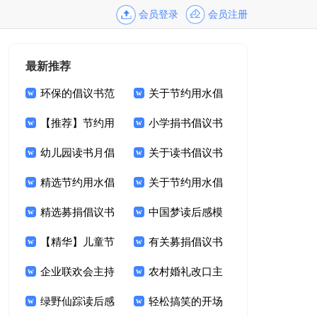
会员登录
会员注册
最新推荐
环保的倡议书范
关于节约用水倡
文集锦六篇
【推荐】节约用
议书集合九篇
小学捐书倡议书
水倡议书九篇
幼儿园读书月倡
15篇
关于读书倡议书
议书3篇
精选节约用水倡
范文集合六篇
关于节约用水倡
议书4篇
精选募捐倡议书
议书模板七篇
中国梦读后感模
模板锦集六篇
【精华】儿童节
板
有关募捐倡议书
晚会主持词3篇
企业联欢会主持
模板汇编九篇
农村婚礼改口主
词合集九篇
绿野仙踪读后感
持词
轻松搞笑的开场