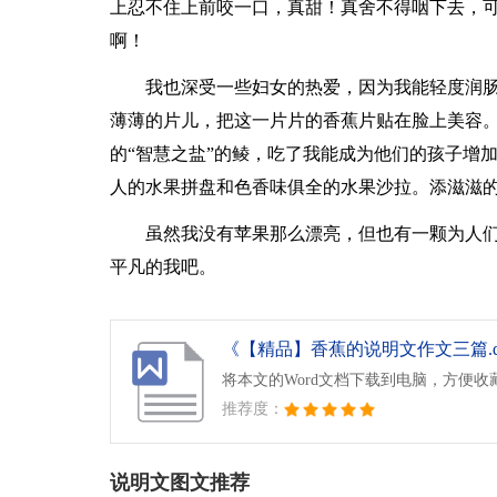
上忍不住上前咬一口，真甜！真舍不得咽下去，
啊！
我也深受一些妇女的热爱，因为我能轻度润
薄薄的片儿，把这一片片的香蕉片贴在脸上美容。
的“智慧之盐”的鲮，吃了我能成为他们的孩子增
人的水果拼盘和色香味俱全的水果沙拉。添滋滋
虽然我没有苹果那么漂亮，但也有一颗为人
平凡的我吧。
《【精品】香蕉的说明文作文三篇.d
将本文的Word文档下载到电脑，方便收
推荐度：
说明文图文推荐