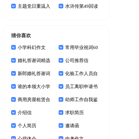
15篇
主题党日重温入
白
水浒传第49回读
党誓词主持词
后感
猜你喜欢
小学科幻作文
常用毕业祝词60
婚礼答谢词精选
句
公司推荐信
15篇
新郎婚礼答谢词
化验工作人员自
锦集十篇
谁的本领大小学
我鉴定
员工离职申请书
作文
商用房屋租赁合
幼师工作自我鉴
同15篇
介绍信
定(15篇)
求职简历
个人简历
邀请函
心得体会
中考作文