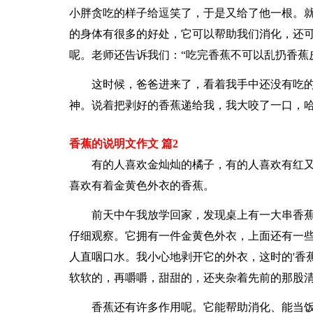
小胖贪吃的样子给逗笑了，于是又给了他一根。就
的身体有很多的好处，它可以帮助我们消化，还可
呢。老师还告诉我们：“吃完香蕉不可以乱扔香蕉
这时候，爸爸进来了，看着我手中还没有吃
神。说着把剥好的香蕉递给我，我大咬了一口，
香蕉的说明文作文 篇2
有的人喜欢金灿灿的橘子，有的人喜欢有红
喜欢有着金黄色外衣的香蕉。
前天中午我放学回家，发现桌上有一大串香
仔细观察。它拥有一件金黄色外衣，上面还有一
人直咽口水。我小心地剥开它的外衣，这时的'香
软软的，再嚼嚼，甜甜的，还夹杂着先前的那股
香蕉还有许多作用呢。它能帮助消化、能当