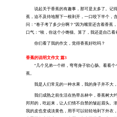
说起关于香蕉的有趣事，那可是太多了。记
蕉，迫不及待地掰下一根剥开，一口咬下半个，
问：“卷子考了多少分啊？”因为嘴里还含着香蕉
口气：“唉，你这个小馋猫。算了，我还是自己看
你们看了我的作文，觉得香蕉好吃吗？
香蕉的说明文作文 篇3
“几个兄弟一个样，弯弯身子软心肠。看看个
蕉。
我是人们常见的一种水果，我的身子并不大
我们成熟之前生活在热带丛林中，香蕉树大约
邦邦的，吃起来，让人们情不自禁的皱起眉头。
我的皮也变成淡黄色，用手可以轻轻地剥下外衣